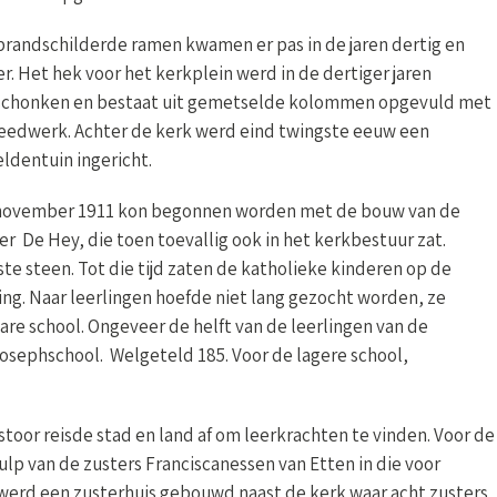
jaren dertig en later. Het hek voor het kerkplein werd in de
gemetselde kolommen opgevuld met smeedwerk. Achter de kerk
icht.
bouw van de parochieschool. De architect was de
het kerkbestuur zat. Pastoor Soepnel legde op 19 maart 1912
eke kinderen op de openbare school waar Dik Trom ook op school
 worden, ze kwamen voor een belangrijk deel van die openbare
n de openbare school verhuisde naar de nieuwe St.
hool, kleuterschool en de naaischool.
toor reisde stad en land af om leerkrachten te vinden. Voor de
 hulp van de zusters Franciscanessen van Etten in die voor
 werd een zusterhuis gebouwd naast de kerk waar acht zusters
r voor huishoudelijke taken.
ten en de acht zusters op feestelijke wijze van het toen net