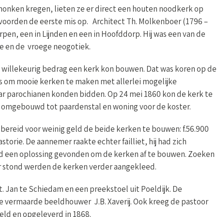
honken kregen, lieten ze er direct een houten noodkerk op
voorden de eerste mis op. Architect Th. Molkenboer (1796 –
en, een in Lijnden en een in Hoofddorp. Hij was een van de
me en de vroege neogotiek.
 willekeurig bedrag een kerk kon bouwen. Dat was koren op de
as om mooie kerken te maken met allerlei mogelijke
aar parochianen konden bidden. Op 24 mei 1860 kon de kerk te
omgebouwd tot paardenstal en woning voor de koster.
bereid voor weinig geld de beide kerken te bouwen: f.56.900
torie. De aannemer raakte echter failliet, hij had zich
rd een oplossing gevonden om de kerken af te bouwen. Zoeken
er stond werden de kerken verder aangekleed.
. Jan te Schiedam en een preekstoel uit Poeldijk. De
e vermaarde beeldhouwer J.B. Xaverij. Ook kreeg de pastoor
eld en opgeleverd in 1868.