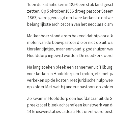
Toen de katholieken in 1856 een stuk land gesc
zetten. Op 5 oktober 1856 droeg pastoor Steen
1863) werd gevraagd om twee kerken te ontwerp
belangrijkste architecten van het neoclassicis
Molkenboer stond erom bekend dat hij voor elk
molen van de bouwpastoor die er niet op uit w
tierelantijntjes, maar eenvoudig godshuizen w
Hoofddorp ingewijd worden. De noodkerk werd 
Na lang zoeken bleek een aannemer uit Tilburg 
voor kerken in Hoofddorp en Lijnden, elk met pas
verkeken op de kosten. Met juridische hulp we
op zolder Met wat bij andere pastoors op zold
Zo kwam in Hoofddorp een hoofdaltaar uit de St
preekstoel bleek achteraf een kunstwerk van d
14 kruiswegstaties cadeau. Het orgel werd best