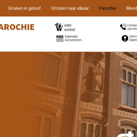
Groeien in geloof
Omzien naar elkaar
Parochie
Meed
AROCHIE