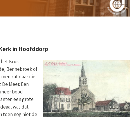
Kerk in Hoofddorp
 het Kruis
de, Bennebroek of
 men zat daar niet
t De Meer. Een
rmeer bood
tanten een grote
Ideaal was dat
n toen nog niet de