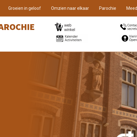
Groeien in geloof
Omzien naar elkaar
Parochie
Meed
AROCHIE