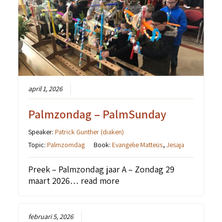
april 1, 2026
Palmzondag – PalmSunday
Speaker:
Patrick Gunther (diaken)
Topic:
Palmzomdag
Book:
Evangelie Matteüs
,
Jesaja
Preek – Palmzondag jaar A – Zondag 29
maart 2026…
read more
februari 5, 2026