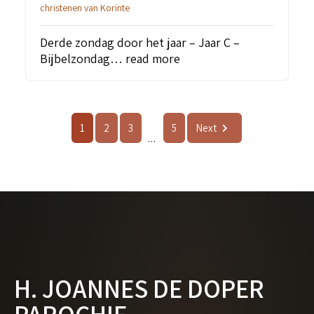
christenen van Korinte
Derde zondag door het jaar – Jaar C –
Bijbelzondag…
read more
1
2
3
5
Next
...
H. JOANNES DE DOPER