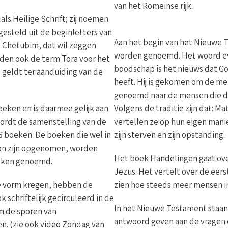
van het Romeinse rijk.
s Heilige Schrift; zij noemen
esteld uit de beginletters van
Aan het begin van het Nieuwe T
, Chetubim, dat wil zeggen
worden genoemd. Het woord ev
oden ook de term Tora voor het
boodschap is het nieuws dat Go
l geldt ter aanduiding van de
heeft. Hij is gekomen om de men
genoemd naar de mensen die d
oeken en is daarmee gelijk aan
Volgens de traditie zijn dat: Ma
ordt de samenstelling van de
vertellen ze op hun eigen mani
 boeken. De boeken die wel in
zijn sterven en zijn opstanding.
non zijn opgenomen, worden
Het boek Handelingen gaat over
eken genoemd.
Jezus. Het vertelt over de eer
ve vorm kregen, hebben de
zien hoe steeds meer mensen in
k schriftelijk gecirculeerd in de
In het Nieuwe Testament staan 
m de sporen van
antwoord geven aan de vragen
en. (zie ook video Zondag van