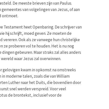
gesteld. De meeste brieven zijn van Paulus.
n gemeentes van volgelingen van Jezus, of aan
ad ontmoet.
e Testament heet Openbaring. De schrijver van
wie hij schrijft, moed geven. Ze moeten de
d vereren. Ook als ze vanwege hun christelijke
 ze proberen vol te houden. Het is nu nog
re dingen gebeuren. Maar straks zal alles anders
wereld waar Jezus zal overwinnen.
oor gelovigen kwam in opkomst na omstreeks
 in moderne talen, zoals die van William
rten Luther naar het Duits, die bovendien door
unst snel werden verspreid. Voor veel
ptus de brontekst, inclusief voor de