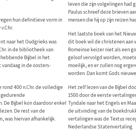
leven die zijn volgelingen had 
Paulus schreef deze brieven aa
egen hun definitieve vorm in
mensen die hij op zijn reizen h
v.Chr.
Het laatste boek van het Nieuw
ent naar het Oudgrieks was
dit boek wil de christenen aan 
hr. in de bibliotheek van
Romeinse keizer niet als een go
ghebbende Bijbel in het
geloof vervolgd worden, moeten
 vandaag in de oosters-
moeilijk, en er zullen nog erge
worden. Dan komt Gods nieuwe 
rond 400 n.Chr. de volledige
Het zelf lezen van de Bijbel d
as gedurende
1500 door de eerste vertalingen
 De Bijbel kon daardoor enkel
Tyndale naar het Engels en Maa
lezen. De rest van de
de uitvinding van de boekdrukk
n, was hiervan afhankelijk.
vertalingen was de Textus
rece
Nederlandse Statenvertaling.