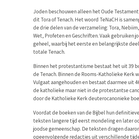
Joden beschouwen alleen het Oude Testament al
dit Tora of Tenach. Het woord TeNaCH is sameng
de drie delen van de verzameling: Tora, Nebiim
Wet, Profeten en Geschriften. Vaak gebruiken j
geheel, waarbij het eerste en belangrijkste dee
totale Tenach.
Binnen het protestantisme bestaat het uit 39 b
de Tenach. Binnen de Rooms-Katholieke Kerk w
Vulgaat aangehouden en bestaat daarmee uit 46
de katholieke maar niet in de protestantse ca
door de Katholieke Kerk deuterocanonieke bo
Voordat de boeken van de Bijbel hun definitie
teksten langere tijd eerst mondeling en later oo
joodse gemeenschap. De teksten dragen daaro
opeenvolgende redacties uit verschillende tijd