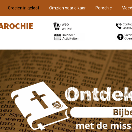
Groeien in geloof
Omzien naar elkaar
Parochie
Meed
AROCHIE