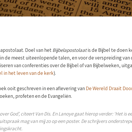
elapostolaat. Doel van het
Bijbelapostolaat
is de Bijbel te doen 
 in de meest uiteenlopende talen, en voor de verspreiding van d
iseren van conferenties over de Bijbel of van Bijbelweken, uitg
el in het leven van de kerk
).
oek ooit geschreven in een aflevering van
De Wereld Draait Doo
eken, profeten en de Evangeliën.
ver God’, citeert Van Dis. En Lanoye gaat hierop verder: ‘Het is 
 uitspraak mag van mij zo op een poster. De schrijvers onderstrep
ingskracht.