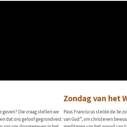
Zondag van het 
e geven? Die vraag stellen we
Paus Franciscus stelde de 3e zo
ken dat ons geloof gegrondvest
van God”, om christenen bewus
ijn aan ons doorgegeven in het
mediteren van het woord van Go