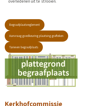
overledenen uit te strooien.
Begraafplaatsreglement
Aanvraag goedkeuring plaatsing grafteken
Tarieven begraafplaats
Kerkhofcommissie