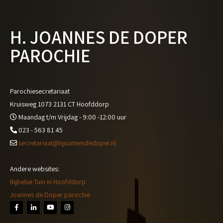
H. JOANNES DE DOPER
PAROCHIE
Parochiesecretariaat
Kruisweg 1073 2131 CT Hoofddorp
Maandag t/m Vrijdag - 9:00 -12:00 uur
023 - 563 81 45
secretariaat@hjoannesdedoper.nl
Andere websites:
Bijbelse Tuin in Hoofddorp
Joannes de Doper parochie