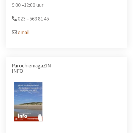
9:00 –
12:00 uur
023 –
563 81 45
email
ParochiemagaZIN
INFO