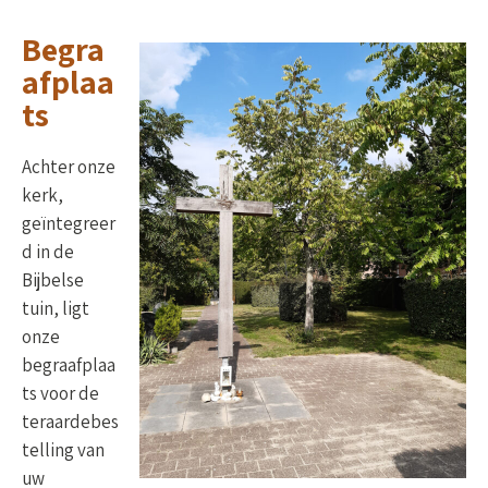
Begra
afplaa
ts
Achter onze
kerk,
geïntegreer
d in de
Bijbelse
tuin, ligt
onze
begraafplaa
ts voor de
teraardebes
telling van
uw