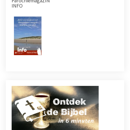
ParochiemagaZIN
INFO