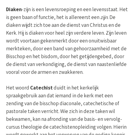
Diaken
-zijn is een levensroeping en een levensstaat. Het
is geen baan of functie, het is allereerst een
zijn
. De
diaken wijdt zich toe aan de dienst van Christus en de
Kerk. Hij is diaken voor heel zijn verdere leven. Zijn leven
wordt voortaan gekenmerkt door een onuitwisbaar
merkteken, door een band van gehoorzaamheid met de
Bisschop en het bisdom, door het getijden­ge­bed, door
de dienst van verkondiging, de dienst van naasten­liefde
vooral voor de armen en zwakkeren.
Het woord
Catechist
duidt in het kerkelijk
spraakgebruik aan dat iemand in de kerk met een
zending van de bisschop diaconale, catechetische of
pastorale taken verricht. Wie zich in deze taken wil
bekwamen, kan na afronding van de basis- en vervolg­
cursus theologie de catechisten­oplei­ding volgen. Hierin
wordt gewerkt aan het verwerven van de nodige kennis