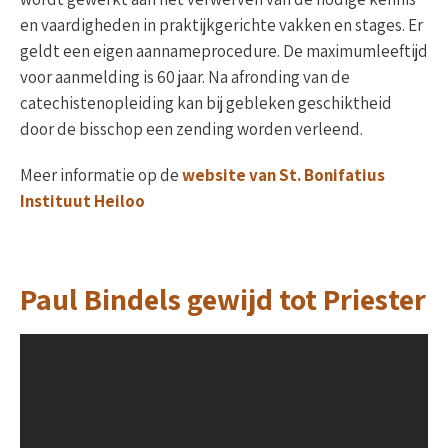
en vaardigheden in praktijk­ge­richte vakken en stages. Er
geldt een eigen aannameprocedure. De maximumleeftijd
voor aanmelding is 60 jaar. Na afronding van de
catechisten­oplei­ding kan bij gebleken geschiktheid
door de bisschop een zending worden verleend.
Meer informatie op de
website van St. Bonifatius
Instituut Heiloo
Paul Bindels gewijd tot Priester