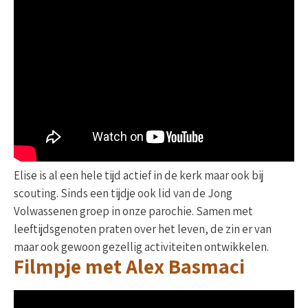
Elise is al een hele tijd actief in de kerk maar ook bij
scouting. Sinds een tijdje ook lid van de Jong
Volwassenen groep in onze parochie. Samen met
leeftijdsgenoten praten over het leven, de zin er van
maar ook gewoon gezellig activiteiten ontwikkelen.
Filmpje met Alex Basmaci