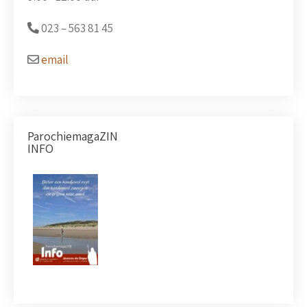
023 –
563 81 45
email
ParochiemagaZIN
INFO