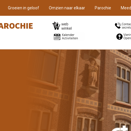
Groeien in geloof
Omzien naar elkaar
Parochie
Meed
AROCHIE