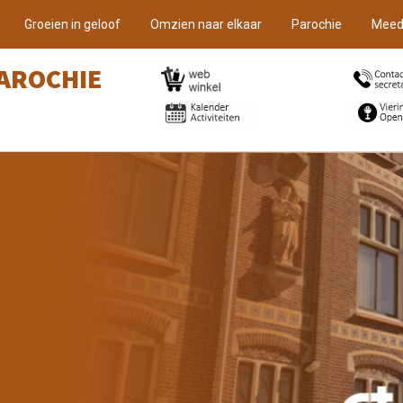
Groeien in geloof
Omzien naar elkaar
Parochie
Meed
AROCHIE