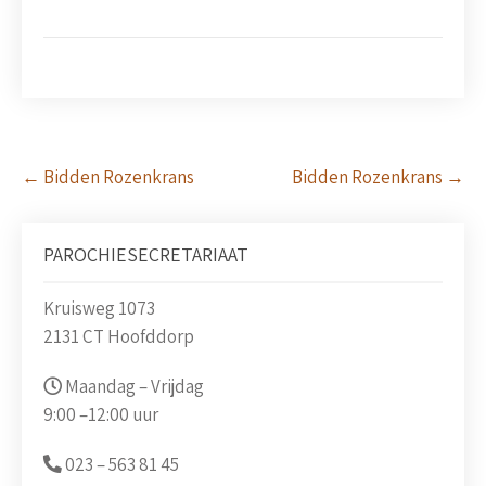
Post
←
Bidden Rozenkrans
Bidden Rozenkrans
→
navigation
PAROCHIESECRETARIAAT
Kruisweg 1073
2131 CT Hoofddorp
Maandag – Vrijdag
9:00 –
12:00 uur
023 –
563 81 45