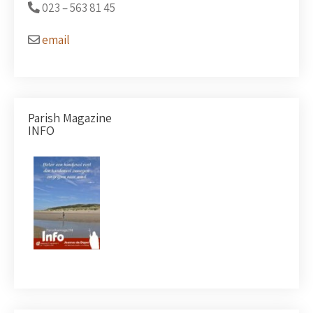
023 –
563 81 45
email
Parish Magazine
INFO