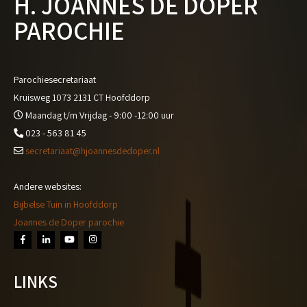
H. JOANNES DE DOPER
PAROCHIE
Parochiesecretariaat
Kruisweg 1073 2131 CT Hoofddorp
Maandag t/m Vrijdag - 9:00 -12:00 uur
023 - 563 81 45
secretariaat@hjoannesdedoper.nl
Andere websites:
Bijbelse Tuin in Hoofddorp
Joannes de Doper parochie
LINKS