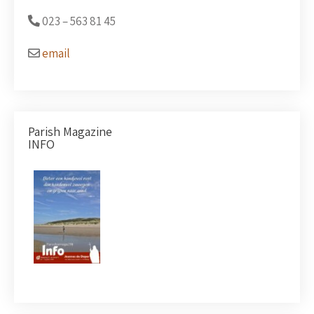
023 –
563 81 45
email
Parish Magazine
INFO