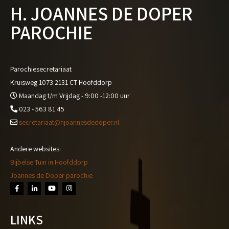
H. JOANNES DE DOPER
PAROCHIE
Parochiesecretariaat
Kruisweg 1073 2131 CT Hoofddorp
Maandag t/m Vrijdag - 9:00 -12:00 uur
023 - 563 81 45
secretariaat@hjoannesdedoper.nl
Andere websites:
Bijbelse Tuin in Hoofddorp
Joannes de Doper parochie
LINKS