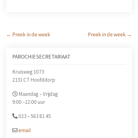
Post
←
Preek in de week
Preek in de week
→
navigation
PAROCHIESECRETARIAAT
Kruisweg 1073
2131 CT Hoofddorp
Maandag – Vrijdag
9:00 –
12:00 uur
023 –
563 81 45
email