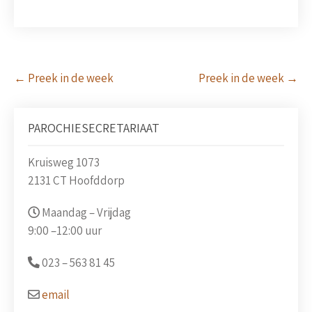
Post
←
Preek in de week
Preek in de week
→
navigation
PAROCHIESECRETARIAAT
Kruisweg 1073
2131 CT Hoofddorp
Maandag – Vrijdag
9:00 –
12:00 uur
023 –
563 81 45
email