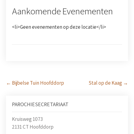
Aankomende Evenementen
<li>Geen evenementen op deze locatie</li>
Post
←
Bijbelse Tuin Hoofddorp
Stal op de Kaag
→
navigation
PAROCHIESECRETARIAAT
Kruisweg 1073
2131 CT Hoofddorp